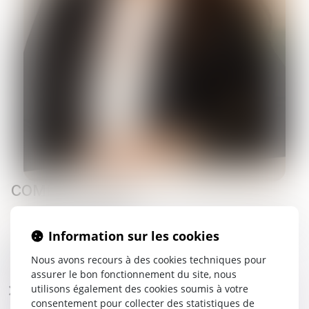
COMPÉTENCE(S)
Droit fiscal, fiscalité des entreprises, fiscalité des particuliers
Information sur les cookies
et fiscalité immobilière
PARCOURS
Nous avons recours à des cookies techniques pour
assurer le bon fonctionnement du site, nous
utilisons également des cookies soumis à votre
CARRIÈRE
consentement pour collecter des statistiques de