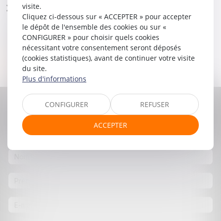
visite.
FORMATION
Cliquez ci-dessous sur « ACCEPTER » pour accepter
le dépôt de l'ensemble des cookies ou sur «
LANGUE(S) PARLÉE(S)
CONFIGURER » pour choisir quels cookies
nécessitant votre consentement seront déposés
Français
(cookies statistiques), avant de continuer votre visite
Anglais
du site.
Italien
Plus d'informations
CONFIGURER
REFUSER
Contacter
Céline
MIGUET
ACCEPTER