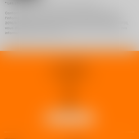
* Les champs suivis d'un astérisque sont obligatoires.
Conformément à la loi n°78-17 du 6 janvier 1978 modifiée relative à
l'informatique, aux fichiers et aux libertés, et au règlement européen
2016/679, dit Règlement Général sur la Protection des Données (RGPD),
vous disposez d'un droit d'accès, de rectification, de suppression des
informations qui vous concernent.
1 rue d'Enghien
33000 BORDEAUX
Tél :
05 37 02 15 30
NOUS LOCALISER