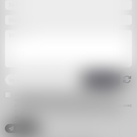
J'accepte que les informations saisies soient traitées
informatiquement par STACK AVOCATS et l'hébergeur du
présent site dans le cadre de ma demande et de la relation avec
STACK AVOCATS et/ou Maître Céline MIGUET qui peut en
découler.
Envoyer