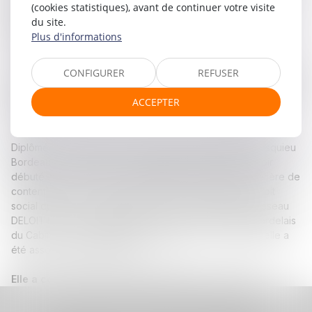
2023), elle est régulièrement sollicitée par les dirigeants
(cookies statistiques), avant de continuer votre visite
d’entreprise qui sont préoccupés par leur sentiment de
du site.
solitude, leur équilibre de vie et plus globalement par leurs
Plus d'informations
problématiques managériales .
CONFIGURER
REFUSER
Elle accompagne également des cadres stratégiques, souvent
membres de CODIR ou COMEX, lors de prise de fonction, de
ACCEPTER
nouvelles responsabilités dans l’entreprise, ou de départ en
retraite.
Diplômée d’un DEA en droit social de l’université Montesquieu
Bordeaux IV, Anne est avocate depuis 2004. Après avoir
débuté sa carrière dans de prestigieux cabinets en matière de
contentieux, elle a été responsable du département droit
social du bureau de Bordeaux chez Taj, membre du Réseau
DELOITTE®, puis a participé à la création du bureau bordelais
du Cabinet
«
Cornet Vincent Segurel
» en 2016 dont elle a
été associée jusqu’en 2024.
Elle a co-fondé le cabinet STACK Avocats en 2025.