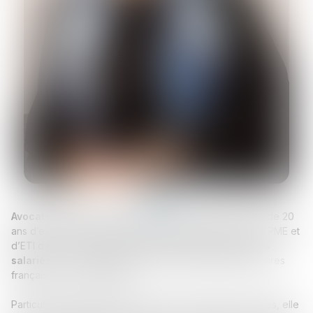
Avocate reconnue en Droit social
, disposant de plus de 20
ans d’expérience, Anne accompagne les dirigeants de PME et
d’ETI dans la
sécurisation de leurs relations avec les
salariés
, en considération des complexités réglementaires
françaises et européennes.
Particulièrement engagée auprès des entreprises locales, elle