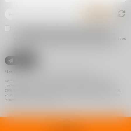
J'accepte que les informations saisies soient traitées
informatiquement par STACK AVOCATS et l'hébergeur du
présent site dans le cadre de ma demande et de la relation avec
STACK AVOCATS et/ou Maître Anne PITAULT qui peut en
découler.
Envoyer
* Les champs suivis d'un astérisque sont obligatoires.
Conformément à la loi n°78-17 du 6 janvier 1978 modifiée relative à
l'informatique, aux fichiers et aux libertés, et au règlement européen
2016/679, dit Règlement Général sur la Protection des Données (RGPD),
vous disposez d'un droit d'accès, de rectification, de suppression des
informations qui vous concernent.
1 rue d'Enghien