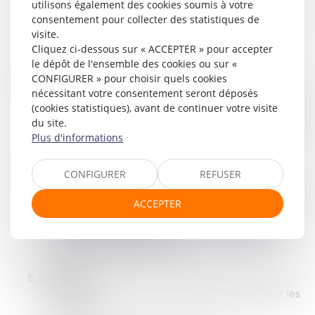
utilisons également des cookies soumis à votre
avec des outils tels que la donation-partage ou
consentement pour collecter des statistiques de
l’assurance vie, afin d’optimiser la transmission et
visite.
minimiser les droits de succession.
Cliquez ci-dessous sur « ACCEPTER » pour accepter
le dépôt de l'ensemble des cookies ou sur «
CONFIGURER » pour choisir quels cookies
OPTIMISATION DE L’IMMOBILIER :
nécessitant votre consentement seront déposés
Conseil sur la défiscalisation immobilière et la gestion
(cookies statistiques), avant de continuer votre visite
du patrimoine immobilier, y compris la structure de
du site.
détention (directe ou via société) et la préparation de
Plus d'informations
sa transmission.
CONTENTIEUX ET RESCRIT FISCAL :
CONFIGURER
REFUSER
Assistance dans les vérifications fiscales, contrôles et
procédures contentieuses, avec une approche
ACCEPTER
défensive ou offensive pour obtenir les meilleurs
résultats en maintenant des relations constructives
avec l’administration fiscale.
DOUANES :
Expertise en conseil et contentieux douanier pour les
entreprises.