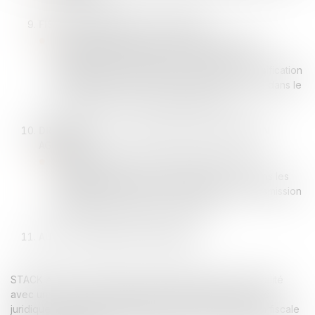
FISCALITÉ AGRICOLE ET VITICOLE :
Accompagnement des exploitants et sociétés
agricoles pour optimiser leur fiscalité et leur
restructuration (transmissions, cessions, diversification
des activités), avec une expertise particulière dans le
secteur viticole et les cultures marines.
DROIT RURAL - VITICULTURE ET EXPLOITATION
AGRICOLE :
Conseil juridique, fiscal et douanier pour les
exploitants agricoles et viticoles, ainsi que dans les
opérations de cession, restructuration, et transmission
d’exploitations agricoles et viticoles.
AUDIT / VENDOR DUE DILIGENCE
STACK Avocats combine une expertise pointue en fiscalité
avec une approche stratégique, garantissant la sécurité
juridique et optimisant les relations avec l’administration fiscale