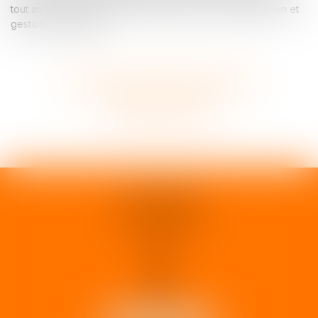
tout au long des processus de transmission, restructuration et
gestion patrimoniale.
Voir tous les domaines d'intervention
Contacter un expert
1 rue d'Enghien
33000 BORDEAUX
Tél :
05 37 02 15 30