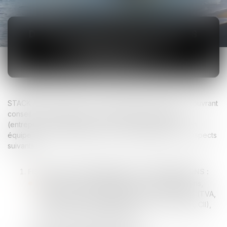
DROIT FISCAL, FISCALITÉ DES
ENTREPRISES ET DES
DIRIGEANTS
STACK Avocats offre une expertise fiscale reconnue, couvrant
conseil et contentieux pour une clientèle diversifiée
(entreprises, collectivités, associations, particuliers). Son
équipe d’avocats fiscalistes vous accompagne sur les aspects
suivants :
FISCALITÉ DES ENTREPRISES ET ORGANISATIONS :
Conseil sur la fiscalité directe (IS, restructurations,
gestion des flux transfrontaliers, etc.), indirecte (TVA,
taxes locales), et spécifique à l’innovation (CIR, CII),
ainsi qu’en fiscalité immobilière.