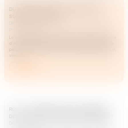
DU NOUVEAU POUR LE DIRECTOIRE DES
SOCIÉTÉS ANONYMES
Droit des sociétés
/
Droit des sociétés commerciales et
professionnelles
Le seuil du capital social en dessous duquel le directoire
d’une société anonyme peut être composé d’une seule
personne, qui prend le titre de directeur général unique,
vient d’...
Lire la suite
RCS : LA CONFIDENTIALITÉ DES ADRESSES
DES ASSOCIÉS ET DIRIGEANTS RENFORCÉE !
Droit des sociétés
/
Droit des sociétés commerciales et