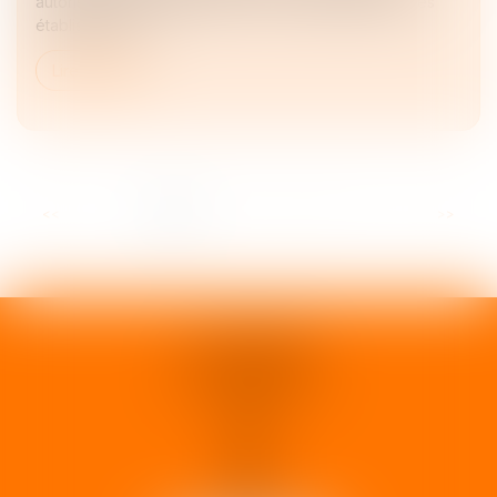
autorisent le regroupement, à une même adresse, des
établissements...
Lire la suite
<<
<
1
2
3
4
5
6
7
>
>>
1 rue d'Enghien
33000 BORDEAUX
Tél :
05 37 02 15 30