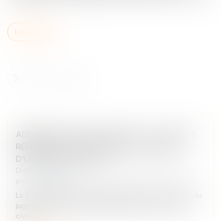
Lire la suite
ADMINISTRATEUR PROVISOIRE : LE JUGE DES
RÉFÉRÉS NE PEUT RÉVOQUER LE GÉRANT
D’UNE SOCIÉTÉ CIVILE
Droit des sociétés
/
Droit des sociétés commerciales et
professionnelles
La Cour de cassation rappelle les limites des pouvoirs du
juge des référés en matière de gestion des sociétés
civiles...