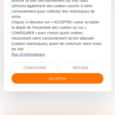
assurer le bon fonctionnement du site, nous
utilisons également des cookies soumis à votre
consentement pour collecter des statistiques de
visite.
Cliquez ci-dessous sur « ACCEPTER » pour accepter
le dépôt de l'ensemble des cookies ou sur «
CONFIGURER » pour choisir quels cookies
NOUVELLES CONDITIONS D'ACCÈS AU
nécessitant votre consentement seront déposés
REGISTRE DES BÉNÉFICIAIRES EFFECTIFS
(cookies statistiques), avant de continuer votre visite
Droit des sociétés
/
Droit des sociétés commerciales et
du site.
professionnelles
Plus d'informations
Depuis le 31 juillet 2024, l’accès au Registre des
bénéficiaires effectifs (RBE) est limité aux personnes
CONFIGURER
REFUSER
justifiant d’un intérêt légitime. La loi du 30 avril 2025,
complétée pa...
ACCEPTER
Lire la suite