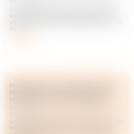
professionnelles
Les associés et dirigeants de sociétés à responsabilité
illimitée ont désormais la possibilité de dissimuler leur
adresse personnelle au sein du registre du commerce et
des soci...
Lire la suite
REGROUPEMENT D’ÉTABLISSEMENTS À UNE
MÊME ADRESSE : NOUVELLES CONDITIONS
PRÉVUES PAR LE CODE DE COMMERCE
Droit des sociétés
/
Droit des sociétés commerciales et
professionnelles
Un nouvel arrêté introduit les articles A. 123-83-2 et A. 123-
83-3 dans le Code de commerce. Ces dispositions