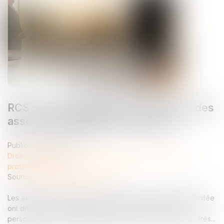
RCS : la confidentialité des adresses des
associés et dirigeants renforcée !
Publié le :
09/09/2025
Droit des sociétés
/
Droit des sociétés commerciales et
professionnelles
Source :
www.lemag-juridique.com
Les associés et dirigeants de sociétés à responsabilité illimitée
ont désormais la possibilité de dissimuler leur adresse
personnelle au sein du registre du commerce et des sociétés...