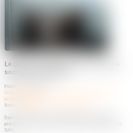
Le gérant d’une SARL peut-il créer une
société concurrente ?
Publié le :
15/07/2026
Droit des sociétés
/
Droit des sociétés commerciales et
professionnelles
Source :
entreprendre.service-public.gouv.fr
Dans un arrêt rendu le 17 juin 2026, la Cour de cassation
précise la portée du devoir de loyauté pour le gérant d’une
SARL...