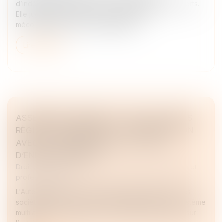
d’indépendance pesant sur le commissaire aux apports.
Elle juge que lorsque celui-ci intervient en
méconnaissance des incompatibilité...
Lire la suite
ASSEMBLÉES GÉNÉRALES : ÉVOLUTION DES
RÈGLES CONCERNANT LA COMMUNICATION
AVEC LES ACTIONNAIRES ET LA DATE
D’ENREGISTREMENT
Droit des sociétés
/
Droit des sociétés commerciales et
professionnelles
L'Autorité des marchés financiers attire l'attention des
sociétés cotées sur un marché réglementé ou un système
multilatéral de négociation, et de leurs actionnaires, sur