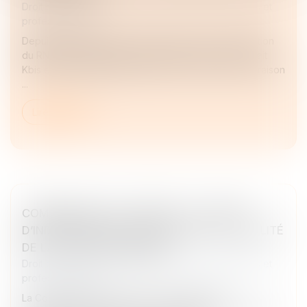
Droit des sociétés
/
Droit des sociétés commerciales et
professionnelles
Depuis l’effectivité de la loi Pacte en 2023 et la création
du RNE, les documents de référence que sont l’extrait
Kbis et l’attestation RNE peuvent être confondus en raison
...
Lire la suite
COMMISSAIRE AUX APPORTS : LE DÉFAUT
D’INDÉPENDANCE ENTRAÎNE AUSSI LA NULLITÉ
DE LA LETTRE DE MISSION
Droit des sociétés
/
Droit des sociétés commerciales et
professionnelles
La Cour de cassation renforce les exigences