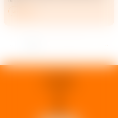
l’entr...
Lire la suite
<<
<
1
2
3
4
5
6
7
>
>>
1 rue d'Enghien
33000 BORDEAUX
Tél :
05 37 02 15 30