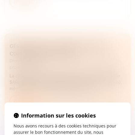
Lire la suite
GÉRANT DE SARL : CRÉER UNE SOCIÉTÉ
CONCURRENTE EST FAUTIF
Droit des sociétés
/
Droit des sociétés commerciales et
professionnelles
La création d’une société concurrente par un gérant de
SARL constitue un manquement à son devoir de loyauté,
même sans concurrence déloyale prouvée...
Lire la suite
Information sur les cookies
Nous avons recours à des cookies techniques pour
assurer le bon fonctionnement du site, nous