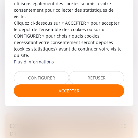
utilisons également des cookies soumis à votre
consentement pour collecter des statistiques de
L’AFFAIRE LAFARGE : UN TOURNANT POUR LA
visite.
RESPONSABILITÉ PÉNALE DES SOCIÉTÉS EN
Cliquez ci-dessous sur « ACCEPTER » pour accepter
ZONE DE CONFLIT
le dépôt de l'ensemble des cookies ou sur «
Droit des sociétés
/
Droit des sociétés commerciales et
CONFIGURER » pour choisir quels cookies
professionnelles
nécessitant votre consentement seront déposés
Une condamnation inédite pour une entreprise industrielle
(cookies statistiques), avant de continuer votre visite
en zone de conflit international. Le jugement rendu le 13
du site.
avril 2026 par le tribunal judiciaire de Paris, 16e chambre
Plus d'informations
c...
CONFIGURER
REFUSER
Lire la suite
ACCEPTER
EXTRAIT KBIS ET ATTESTATION RNE : QUELLES
DIFFÉRENCES ?