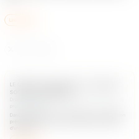
Lire la suite
LE GÉRANT D’UNE SARL PEUT-IL CRÉER UNE
SOCIÉTÉ CONCURRENTE ?
Droit des sociétés
/
Droit des sociétés commerciales et
professionnelles
Dans un arrêt rendu le 17 juin 2026, la Cour de cassation
précise la portée du devoir de loyauté pour le gérant
d’une SARL...