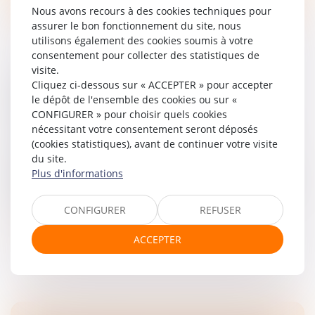
Nous avons recours à des cookies techniques pour
assurer le bon fonctionnement du site, nous
utilisons également des cookies soumis à votre
consentement pour collecter des statistiques de
visite.
Cliquez ci-dessous sur « ACCEPTER » pour accepter
HELP ! : UNE AIDE ADAPTÉE POUR LES
le dépôt de l'ensemble des cookies ou sur «
TRAVAILLEURS INDÉPENDANTS
CONFIGURER » pour choisir quels cookies
Droit des sociétés
/
Droit des sociétés commerciales et
nécessitant votre consentement seront déposés
professionnelles
(cookies statistiques), avant de continuer votre visite
L'Urssaf permet aux travailleurs indépendants et aux
du site.
chefs d'entreprise rencontrant des difficultés majeures
Plus d'informations
d'ordre financier, familial, social ou médical de bénéficier
d'une a...
CONFIGURER
REFUSER
Lire la suite
ACCEPTER