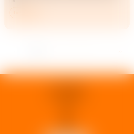
l’entr...
Lire la suite
<<
<
1
2
3
4
5
6
7
>
>>
1 rue d'Enghien
33000 BORDEAUX
Tél :
05 37 02 15 30