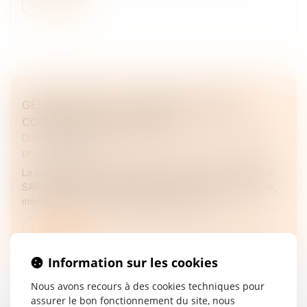
Lire la suite
GÉRANT DE SARL : CRÉER UNE SOCIÉTÉ
CONCURRENTE EST FAUTIF
Droit des sociétés
/
Droit des sociétés commerciales et
professionnelles
La création d’une société concurrente par un gérant de
SARL constitue un manquement à son devoir de loyauté,
même sans concurrence déloyale prouvée...
Lire la suite
Information sur les cookies
Nous avons recours à des cookies techniques pour
assurer le bon fonctionnement du site, nous