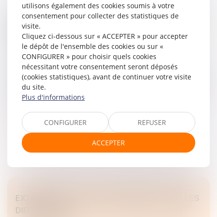
utilisons également des cookies soumis à votre
consentement pour collecter des statistiques de
L’AFFAIRE LAFARGE : UN TOURNANT POUR LA
visite.
RESPONSABILITÉ PÉNALE DES SOCIÉTÉS EN
Cliquez ci-dessous sur « ACCEPTER » pour accepter
ZONE DE CONFLIT
le dépôt de l'ensemble des cookies ou sur «
Droit des sociétés
/
Droit des sociétés commerciales et
CONFIGURER » pour choisir quels cookies
professionnelles
nécessitant votre consentement seront déposés
Une condamnation inédite pour une entreprise industrielle
(cookies statistiques), avant de continuer votre visite
en zone de conflit international. Le jugement rendu le 13
du site.
avril 2026 par le tribunal judiciaire de Paris, 16e chambre
Plus d'informations
c...
CONFIGURER
REFUSER
Lire la suite
ACCEPTER
EXTRAIT KBIS ET ATTESTATION RNE : QUELLES
DIFFÉRENCES ?