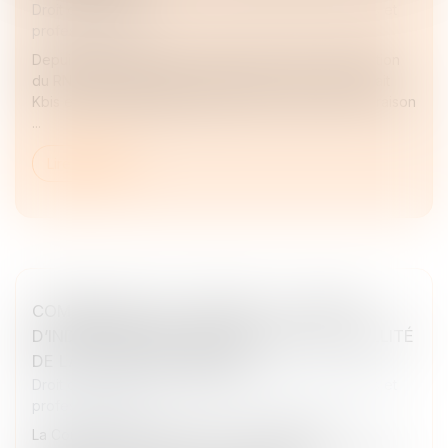
Droit des sociétés
/
Droit des sociétés commerciales et
professionnelles
Depuis l’effectivité de la loi Pacte en 2023 et la création
du RNE, les documents de référence que sont l’extrait
Kbis et l’attestation RNE peuvent être confondus en raison
...
Lire la suite
COMMISSAIRE AUX APPORTS : LE DÉFAUT
D’INDÉPENDANCE ENTRAÎNE AUSSI LA NULLITÉ
DE LA LETTRE DE MISSION
Droit des sociétés
/
Droit des sociétés commerciales et
professionnelles
La Cour de cassation renforce les exigences