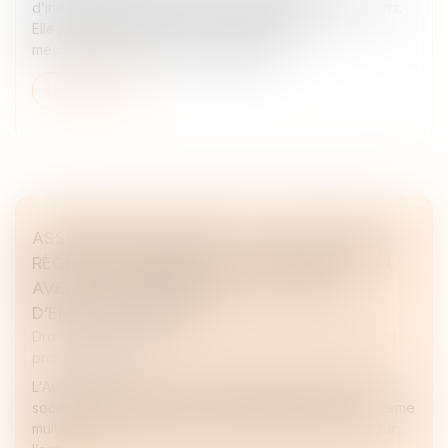
d’indépendance pesant sur le commissaire aux apports.
Elle juge que lorsque celui-ci intervient en
méconnaissance des incompatibilité...
Lire la suite
ASSEMBLÉES GÉNÉRALES : ÉVOLUTION DES
RÈGLES CONCERNANT LA COMMUNICATION
AVEC LES ACTIONNAIRES ET LA DATE
D’ENREGISTREMENT
Droit des sociétés
/
Droit des sociétés commerciales et
professionnelles
L'Autorité des marchés financiers attire l'attention des
sociétés cotées sur un marché réglementé ou un système
multilatéral de négociation, et de leurs actionnaires, sur