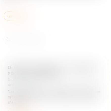
Lire la suite
LE GÉRANT D’UNE SARL PEUT-IL CRÉER UNE
SOCIÉTÉ CONCURRENTE ?
Droit des sociétés
/
Droit des sociétés commerciales et
professionnelles
Dans un arrêt rendu le 17 juin 2026, la Cour de cassation
précise la portée du devoir de loyauté pour le gérant
d’une SARL...