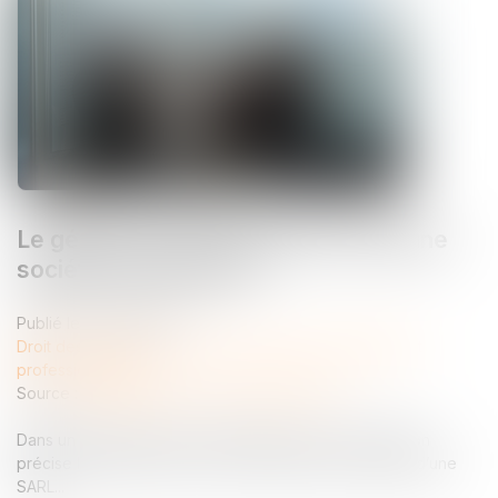
Le gérant d’une SARL peut-il créer une
société concurrente ?
Publié le :
15/07/2026
Droit des sociétés
/
Droit des sociétés commerciales et
professionnelles
Source :
entreprendre.service-public.gouv.fr
Dans un arrêt rendu le 17 juin 2026, la Cour de cassation
précise la portée du devoir de loyauté pour le gérant d’une
SARL...