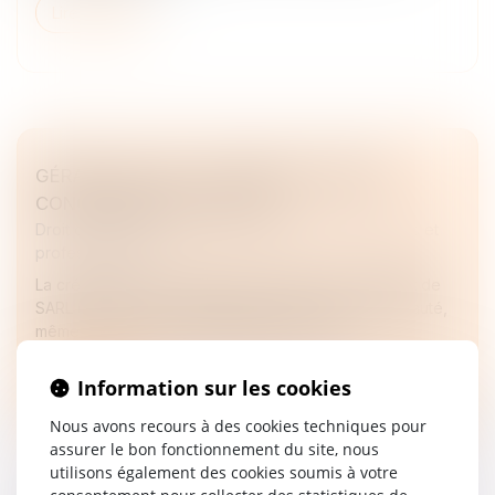
Lire la suite
GÉRANT DE SARL : CRÉER UNE SOCIÉTÉ
CONCURRENTE EST FAUTIF
Droit des sociétés
/
Droit des sociétés commerciales et
professionnelles
La création d’une société concurrente par un gérant de
SARL constitue un manquement à son devoir de loyauté,
même sans concurrence déloyale prouvée...
Lire la suite
Information sur les cookies
Nous avons recours à des cookies techniques pour
assurer le bon fonctionnement du site, nous
utilisons également des cookies soumis à votre