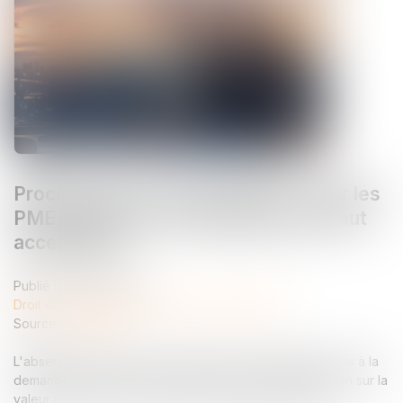
Procédure de « rescrit valeur » : pour les
PME, le silence de l’administration vaut
acceptation
Publié le :
29/06/2026
Droit des sociétés
/
Transmission d’entreprise
Source :
www.efl.fr
L'absence de réponse expresse dans un délai de 6 mois à la
demande de rescrit vaut accord tacite de l'administration sur la
valeur proposée par le demandeur dirigeant de PME...