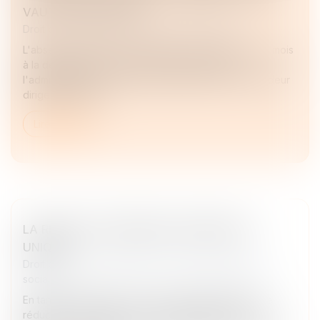
VAUT ACCEPTATION
Droit des sociétés
/
Transmission d’entreprise
L'absence de réponse expresse dans un délai de 6 mois
à la demande de rescrit vaut accord tacite de
l'administration sur la valeur proposée par le demandeur
dirigeant de PME...
Lire la suite
LA RÉDUCTION GÉNÉRALE DÉGRESSIVE
UNIQUE
Droit du travail - Employeurs
/
Droit de la protection
sociale
En tant qu'employeur, vous pouvez bénéficier d'une
réduction de charges sur les rémunérations de vos