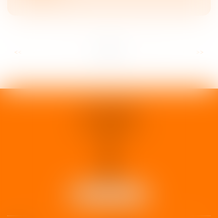
...
...
<<
<
2
3
4
5
6
7
8
>
>>
1 rue d'Enghien
33000 BORDEAUX
Tél :
05 37 02 15 30
NOUS LOCALISER