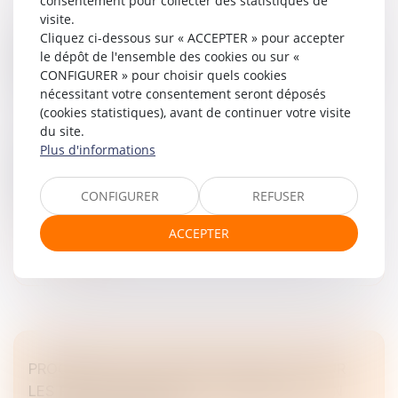
consentement pour collecter des statistiques de
visite.
OBLIGATION DE FORMATION : LE
Cliquez ci-dessous sur « ACCEPTER » pour accepter
le dépôt de l'ensemble des cookies ou sur «
MANQUEMENT DE L'EMPLOYEUR N'OUVRE PAS
CONFIGURER » pour choisir quels cookies
AUTOMATIQUEMENT DROIT À RÉPARATION !
nécessitant votre consentement seront déposés
Droit du travail - Employeurs
/
Relation individuelles au
(cookies statistiques), avant de continuer votre visite
travail
du site.
La Cour de cassation rappelle que le seul constat d'un
Plus d'informations
manquement de l'employeur à son obligation de
formation et à son obligation de veiller au maintien de la
CONFIGURER
REFUSER
capacité du salar...
ACCEPTER
Lire la suite
PROCÉDURE DE « RESCRIT VALEUR » : POUR
LES PME, LE SILENCE DE L’ADMINISTRATION