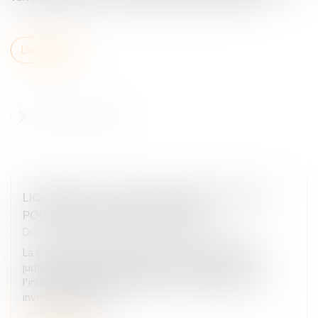
Lire la suite
LIQUIDATION : L’INVESTISSEUR PEUT AGIR
POUR SON PRÉJUDICE PROPRE
Droit des sociétés
/
Procédures collectives
La Cour de cassation rappelle que si le liquidateur
judiciaire dispose seul du pouvoir d'agir au nom de
l'intérêt collectif des créanciers, un créancier ou un
investisseur demeu...