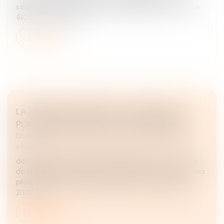
salariés : c'est la réduction générale dégressive unique
(RGDU) des cotisati...
Lire la suite
LA DURÉE DES ARRÊTS DE TRAVAIL SERA
PLAFONNÉE À PARTIR DU 1ER SEPTEMBRE
Droit du travail - Employeurs
/
Droit de la protection
sociale
décret du 12 juin 2026 crée l’article R.162-1-7-1 au code
de la sécurité sociale qui limite la durée des arrêts et des
prolongations prescrits à compter du 1er septembre
2026...
Lire la suite