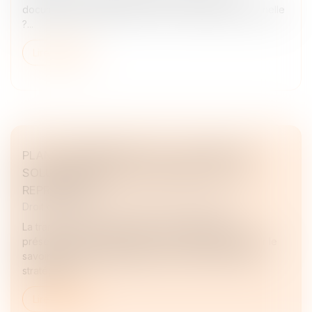
documents professionnels vers son adresse personnelle
?...
Lire la suite
PLAN TRANSMISSION TPE : UN PANEL DE
SOLUTIONS POUR LES CÉDANTS ET LES
REPRENEURS
Droit des sociétés
/
Transmission d’entreprise
La transmission d'entreprise est essentielle pour
préserver les emplois, créer de la valeur et maintenir le
savoir-faire national. Bpifrance en a fait une priorité
stratégique...
Lire la suite