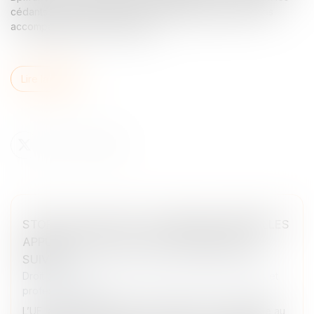
cédants et les repreneurs avec des financements et des
accompagnements spécifiques...
Lire la suite
STOP THE CLOCK ET LOI DDADUE : BRUXELLES
APPUIE SUR PAUSE, PARIS S’EMPRESSE DE
SUIVRE
Droit des sociétés
/
Droit des sociétés commerciales et
professionnelles
L’UE, à travers la directive « Stop the Clock », publiée au