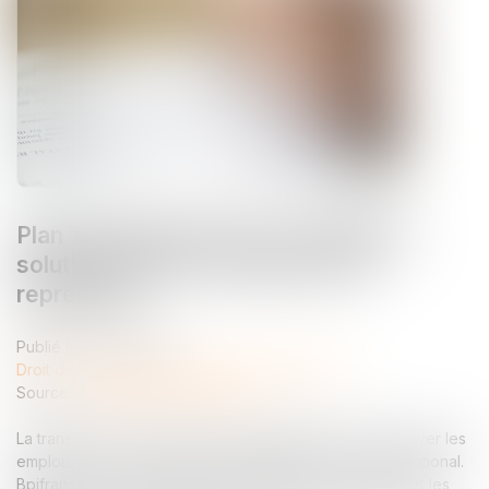
Plan Transmission TPE : un panel de
solutions pour les cédants et les
repreneurs
Publié le :
24/04/2025
Droit des sociétés
/
Transmission d’entreprise
Source :
www.lemag-juridique.com
La transmission d'entreprise est essentielle pour préserver les
emplois, créer de la valeur et maintenir le savoir-faire national.
Bpifrance en a fait une priorité stratégique, en soutenant les