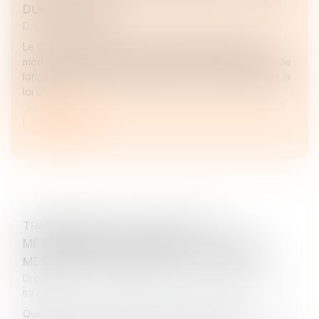
DURÉE REBOND
Droit des sociétés
Le décret n° 2025-338 du 14 avril 2025 précise les
modalités d’application du dispositif d’activité partielle de
longue durée rebond (APLD-R) prévu à l’article 193 de la
loi n°...
Lire la suite
TRANSFÉRER DU CONTENU DE SA
MESSAGERIE PROFESSIONNELLE VERS SA
MESSAGERIE PERSONNELLE : UNE FAUTE ?
Droit du travail - Employeurs
/
Relation individuelles au
travail
Que risque un salarié qui transfère des mails et