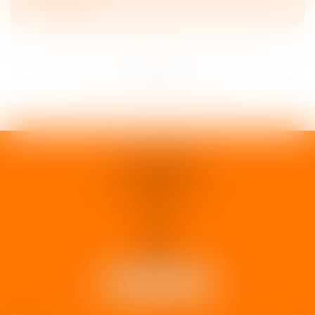
...
...
<<
<
26
27
28
29
30
31
32
>
>>
1 rue d'Enghien
33000 BORDEAUX
Tél :
05 37 02 15 30
NOUS LOCALISER