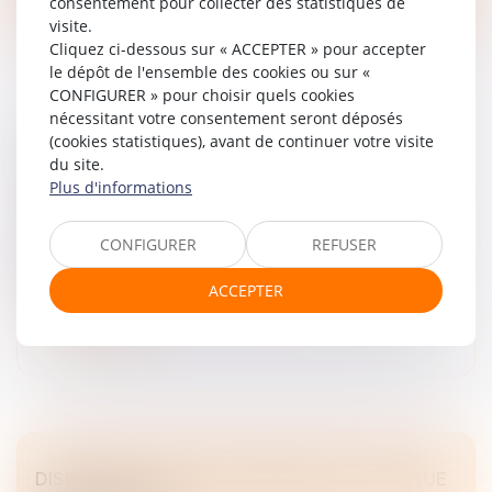
consentement pour collecter des statistiques de
visite.
Cliquez ci-dessous sur « ACCEPTER » pour accepter
le dépôt de l'ensemble des cookies ou sur «
CONFIGURER » pour choisir quels cookies
nécessitant votre consentement seront déposés
LA STARTUP DE PUCES RÉSEAU POUR L’IA
(cookies statistiques), avant de continuer votre visite
du site.
NEYE SYSTEMS LÈVE 58 M$
Plus d'informations
Droit des sociétés
/
Levées de fonds
La startup ambitionne de déployer à grande échelle sa
CONFIGURER
REFUSER
technologie de commutateur optique, qui améliore
l’efficacité des centres de données...
ACCEPTER
Lire la suite
DISPOSITIF D'ACTIVITÉ PARTIELLE DE LONGUE