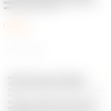
l’emploi. Le Gouvernement propose un plan d’action pour
anticiper et optimiser ces reprises…
Lire la suite
ARRÊTS DE TRAVAIL : LA MÉDECINE DU
TRAVAIL MIEUX INFORMÉE ? | WEBLEX
Droit du travail - Employeurs
/
Responsabilité accident du
travail
Pour faciliter l’accompagnement des salariés exposés à
un risque de désinsertion professionnelle, certaines