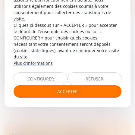
utilisons également des cookies soumis à votre
consentement pour collecter des statistiques de
visite.
Cliquez ci-dessous sur « ACCEPTER » pour accepter
le dépôt de l'ensemble des cookies ou sur «
OBJECTIF REPRISE : FACILITER LA
CONFIGURER » pour choisir quels cookies
TRANSMISSION DES ENTREPRISES
nécessitant votre consentement seront déposés
(cookies statistiques), avant de continuer votre visite
Droit des sociétés
/
Transmission d’entreprise
du site.
La prochaine décennie devrait voir un nombre très
Plus d'informations
important de dirigeants d’entreprises prendre leur retraite.
Une inquiétude existe quant à la reprise des entreprises
concernée...
CONFIGURER
REFUSER
Lire la suite
ACCEPTER
DIALOGUE SOCIAL ET FORMATION :