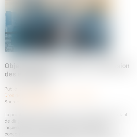
Objectif reprise : faciliter la transmission
des entreprises
Publié le :
11/05/2026
Droit des sociétés
/
Transmission d’entreprise
Source :
www.weblex.fr
La prochaine décennie devrait voir un nombre très important
de dirigeants d’entreprises prendre leur retraite. Une
inquiétude existe quant à la reprise des entreprises
concernées et les conséquences que cela peut avoir sur