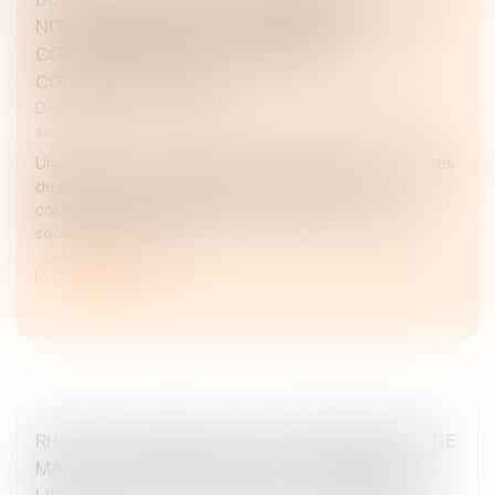
NOUVELLES RÈGLES DE VERSEMENT ET DE
CONTRÔLE DES CONTRIBUTIONS
CONVENTIONNELLES
Droit du travail - Employeurs
/
Droit de la protection
sociale
Un décret du 8 avril 2026 est venu préciser les modalités
de gestion, de contrôle et de versement des
contributions conventionnelles destinées au dialogue
social et à la formati...
Lire la suite
RHINITE ALLERGIQUE ET RECONNAISSANCE DE
MALADIE PROFESSIONNELLE : ABSENCE DE