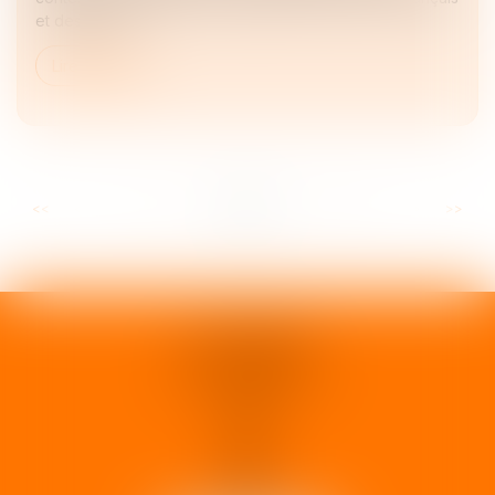
et des Europ...
Lire la suite
...
...
<<
<
8
9
10
11
12
13
14
>
>>
1 rue d'Enghien
33000 BORDEAUX
Tél :
05 37 02 15 30