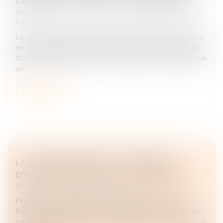
LIEN DIRECT AVEC L’ACTIVITÉ DE L’EMPLOYÉ
Droit du travail - Employeurs
/
Responsabilité accident du
travail
La Cour de cassation a récemment confirmé qu’un salarié
ne peut bénéficier de la protection prévue aux articles L
1226-10 et L 1226-14 du Code du travail que s’il établit que
so...
Lire la suite
LA FINTECH FINARY LÈVE 25 MILLIONS
D’EUROS AVEC PAYPAL ET Y COMBINATOR
Droit des sociétés
/
Levées de fonds
Finary boucle une série B pour décupler la force de
frappe de sa plateforme d'investissement en Europe. Le
contexte économique actuel aiguise l'intérêt des Français