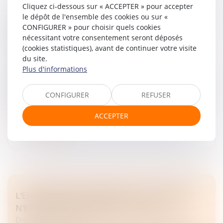
Cliquez ci-dessous sur « ACCEPTER » pour accepter
le dépôt de l'ensemble des cookies ou sur «
OUVERTURE D’UNE PROCÉDURE COLLECTIVE :
CONFIGURER » pour choisir quels cookies
QUEL IMPACT SUR L’ACTION EN RÉFÉRÉ
nécessitant votre consentement seront déposés
TENDANT AU PAIEMENT D’UNE PROVISION ?
(cookies statistiques), avant de continuer votre visite
Droit des sociétés
du site.
Plus d'informations
Selon l’article L.622-21 du Code de commerce, le
jugement d’ouverture d’une procédure de sauvegarde
ou de redressement judiciaire interrompt ou interdit toute
CONFIGURER
REFUSER
action en justice...
ACCEPTER
Lire la suite
L’ENGAGEMENT PERSONNEL DES ASSOCIÉS
N’EST PAS CONTRAIRE AUX STATUTS !
Droit des sociétés