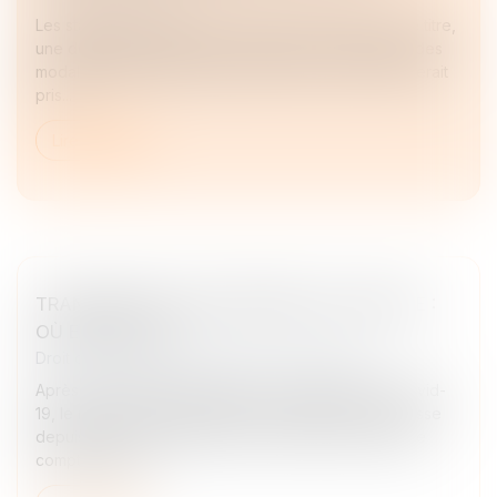
Les statuts représentent le socle d’une société. À ce titre,
une décision ne saurait y contrevenir en prévoyant des
modalités différentes quand bien même la solution serait
pris...
Lire la suite
TRANSMISSION D’ENTREPRISES EN FRANCE :
OÙ EN EST-ON ?
Droit des sociétés
/
Transmission d’entreprise
Après avoir diminué pendant la crise sanitaire du Covid-
19, le nombre de transmissions d’entreprises progresse
depuis 2022. Une tendance qui devrait se poursuivre
compte tenu du...