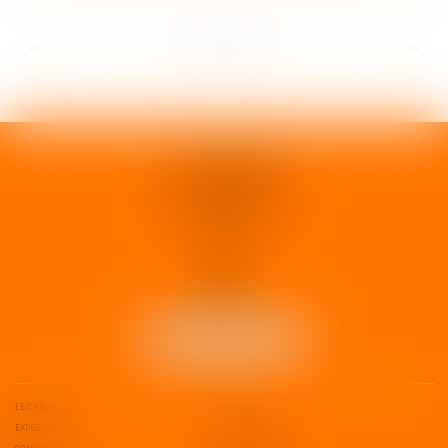
...
...
<<
<
12
13
14
15
16
17
18
>
>>
1 rue d'Enghien
33000 BORDEAUX
Tél :
05 37 02 15 30
NOUS LOCALISER
LE CABINET
L'ÉQUIPE
EXPERTISES
ESPACE CLIENT