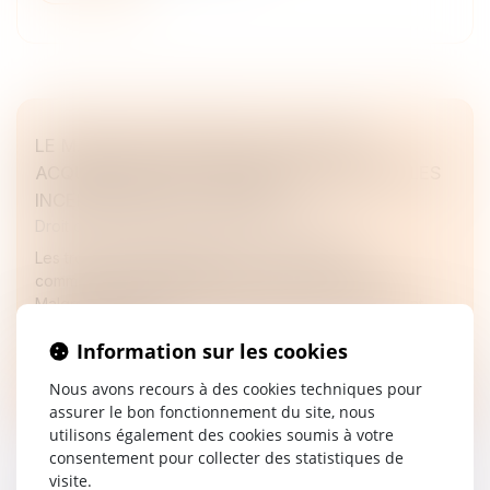
LE MARCHÉ EUROPÉEN DES FUSIONS-
ACQUISITIONS EST DYNAMIQUE, MALGRÉ LES
INCERTITUDES POLITIQUES
Droit des sociétés
/
Fusions et acquisitions
Les troubles géopolitiques et les incertitudes
commerciales compliquent les fusions-acquisitions.
Malgré la volatilité, les dirigeants aguerris poursuivent
leurs transactions.
Information sur les cookies
Lire la suite
Nous avons recours à des cookies techniques pour
assurer le bon fonctionnement du site, nous
utilisons également des cookies soumis à votre
consentement pour collecter des statistiques de
visite.