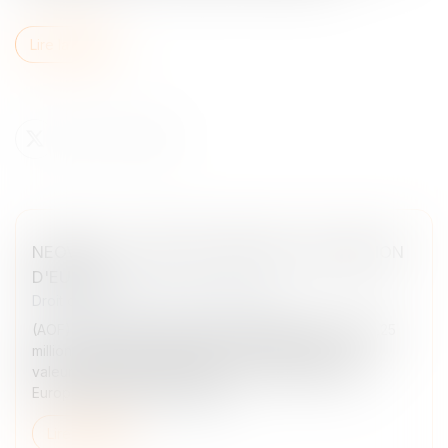
Lire la suite
NEOVACS : LEVÉE DE FONDS DE 0,25 MILLION
D'EUROS
Droit des sociétés
/
Levées de fonds
(AOF) - Néovacs annonce une levée de fonds de 0,25
million d'euros par l'émission d'OCEANE-BSA, d'une
valeur nominale de 250 000 euros, souscrites par
European High Growth Oppor...
Lire la suite