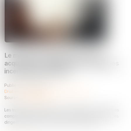
Le marché européen des fusions-
acquisitions est dynamique, malgré les
incertitudes politiques
Publié le :
22/08/2025
Droit des sociétés
/
Fusions et acquisitions
Source :
fr.euronews.com
Les troubles géopolitiques et les incertitudes commerciales
compliquent les fusions-acquisitions. Malgré la volatilité, les
dirigeants aguerris poursuivent leurs transactions.