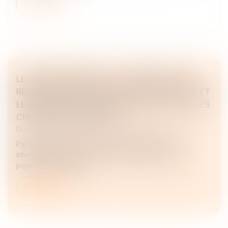
Lire la suite
LE REMBOURSEMENT D’UN VIREMENT SEPA
RÉSULTE D’UN RAPPORT ENTRE LA BANQUE ET
LE CRÉANCIER ET ÉCHAPPE DONC AU GEL DES
CRÉANCES ANTÉRIEURS !
Droit des sociétés
/
Procédures collectives
Par principe, l’ouverture d’une procédure collective
interdit le paiement des créances antérieures au
jugement d’ouverture...
Lire la suite