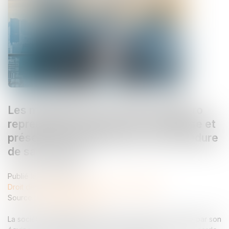
Les managers de la société Tennispro
reprennent la direction de l'entreprise et
préservent l'emploi après une procédure
de sauvegarde
Publié le :
23/06/2025
Droit des sociétés
/
Transmission d’entreprise
Source :
presse.bpifrance.fr
La société TENNISPRO, est fière d'annoncer sa reprise par son