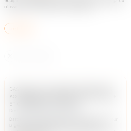
équipe de management après une procédure de sauvegarde
réussie, avec le soutien financier de Bpifrance...
Lire la suite
DASTRA LÈVE 4,3 MILLIONS D’EUROS POUR
ACCÉLÉRER SON AVANCÉE TECHNOLOGIQUE
ET COMMERCIALE EN EUROPE
Droit des sociétés
/
Levées de fonds
Dastra, une entreprise éditrice d’une solution SaaS pour
la gestion de la gouvernance des données et la