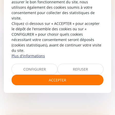
assurer le bon fonctionnement du site, nous
utilisons également des cookies soumis à votre
consentement pour collecter des statistiques de
visite.
Cliquez ci-dessous sur « ACCEPTER » pour accepter
le dépôt de l'ensemble des cookies ou sur «
CONFIGURER » pour choisir quels cookies
DEVOIR DE VIGILANCE : LA POSTE
nécessitant votre consentement seront déposés
CONDAMNÉE EN APPEL
(cookies statistiques), avant de continuer votre visite
Droit des sociétés
/
Droit des sociétés commerciales et
du site.
professionnelles
Plus d'informations
Mardi 17 juin, la Cour d’appel de Paris a confirmé la
condamnation de La Poste en première instance pour
CONFIGURER
REFUSER
manquement à son devoir de vigilance, estimant que le
plan de vigilance...
ACCEPTER
Lire la suite