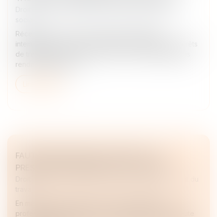
Droit du travail - Employeurs
/
Droit de la protection
sociale
Récemment, les taux de cotisations chômage-
intempéries, servant à financer l’indemnisation des arrêts
de travail dans le secteur du BTP en cas d’intempéries
rendant impossible l...
Lire la suite
FAUTE INEXCUSABLE ET RECHUTE : LA
PRESCRIPTION NE REPART PAS À ZÉRO
Droit du travail - Employeurs
/
Responsabilité accident du
travail
En matière d’accidents du travail et de maladies
professionnelles, l’action en reconnaissance de la faute