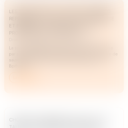
LES MANAGERS DE LA SOCIÉTÉ TENNISPRO
REPRENNENT LA DIRECTION DE L'ENTREPRISE
ET PRÉSERVENT L'EMPLOI APRÈS UNE
PROCÉDURE DE SAUVEGARDE
Droit des sociétés
/
Transmission d’entreprise
La société TENNISPRO, est fière d'annoncer sa reprise
par son équipe de management après une procédure de
sauvegarde réussie, avec le soutien financier de
Bpifrance...
Lire la suite
CHÔMAGE-INTEMPÉRIES DANS LE BTP : LES
TAUX DE COTISATIONS SONT DÉVOILÉS