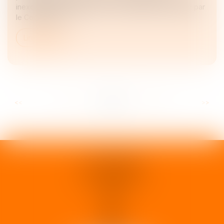
inexcusable de l’employeur est strictement encadrée par
le Code de la S...
Lire la suite
...
...
<<
<
19
20
21
22
23
24
25
>
>>
1 rue d'Enghien
33000 BORDEAUX
Tél :
05 37 02 15 30