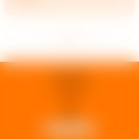
...
...
<<
<
32
33
34
35
36
37
38
>
>>
1 rue d'Enghien
33000 BORDEAUX
Tél :
05 37 02 15 30
NOUS LOCALISER