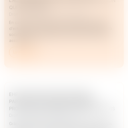
L’ACTIONNAIRE POUR UNE LEVÉE DE L’OPTION
QUI VAUT VENTE
Droit des sociétés
/
Fusions et acquisitions
En cas de désaccord grave et persistant susceptible
d’entraîner une paralysie dans le fonctionnement de la
société et de porter atteinte à l’intérêt social, chaque
associé peut...
Lire la suite
EHP² LANCE UNE LEVÉE DE FONDS
PARTICIPATIVE POUR CONCEVOIR DES
PROPULSEURS HYBRIDES DE DRONES LÉGERS
Droit des sociétés
/
Levées de fonds
Grâce au lancement le 12 février d’une levée de fonds