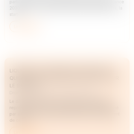
participative et à un cofinancement du programme France
2030, pour un montant total avoisinant 1 million d’euros, la
start-...
Lire la suite
LIQUIDATION JUDICIAIRE DE L'EMPLOYEUR :
QUID DES COTISATIONS DE MUTUELLE POUR
LE SALARIÉ ?
Droit des sociétés
/
Procédures collectives
Le défaut d’information-consultation des institutions
représentatives du personnel, qui peut être sanctionné
par ailleurs selon les règles régissant le fonctionnement
de ces ins...
Lire la suite