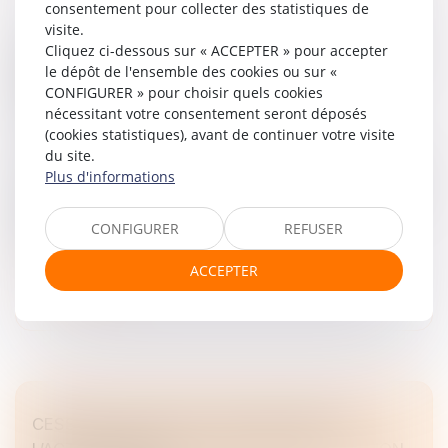
consentement pour collecter des statistiques de
visite.
BAISSE DES EXONÉRATIONS DE COTISATIONS
Cliquez ci-dessous sur « ACCEPTER » pour accepter
le dépôt de l'ensemble des cookies ou sur «
POUR LES APPRENTIS : QUELLES SONT LES
CONFIGURER » pour choisir quels cookies
NOUVELLES RÈGLES ?
nécessitant votre consentement seront déposés
Droit du travail - Employeurs
/
Droit de la protection
(cookies statistiques), avant de continuer votre visite
sociale
du site.
La loi de financement de la Sécurité Sociale promulguée
Plus d'informations
le 28 février 2025, après de nombreux rebondissements,
prévoit une réforme des cotisations salariales des
CONFIGURER
REFUSER
apprentis à com...
ACCEPTER
Lire la suite
CESSION D’ACTIONS : OBLIGATIONS DE