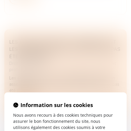
LES DÉCISIONS PRISES EN ASSEMBLÉE LIENT
LES ASSOCIÉS, TANT QUE LA NULLITÉ N’A PAS
ÉTÉ PRONONCÉE !
Droit des sociétés
/
Droit des sociétés commerciales et
professionnelles
Les associés sont tenus par les délibérations prises en
assemblée tant que la nullité de ladite assemblée n’a pas
été prononcée...
Lire la suite
Information sur les cookies
Nous avons recours à des cookies techniques pour
assurer le bon fonctionnement du site, nous
utilisons également des cookies soumis à votre