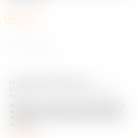
Lire la suite
LE DROIT D'AFFICHAGE DU CSE
Droit du travail - Employeurs
/
Relation collectives au
travail
La jurisprudence subordonne le droit d’affichage du CSE
au respect de deux conditions cumulatives. L'affichage
des communications syndicales peut être fait librement
sur des pa...
Lire la suite