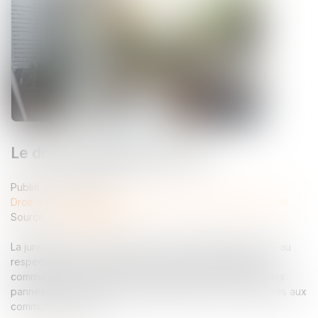
Le droit d'affichage du CSE
Publié le :
13/03/2025
Droit du travail - Employeurs
/
Relation collectives au travail
Source :
www.legisocial.fr
La jurisprudence subordonne le droit d’affichage du CSE au
respect de deux conditions cumulatives. L'affichage des
communications syndicales peut être fait librement sur des
panneaux réservés à cet usage, distincts de ceux affectés aux
communications CSE...