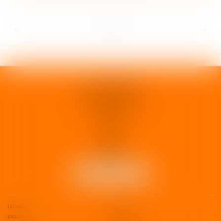
...
...
<<
<
5
6
7
8
9
10
11
>
>>
1 rue d'Enghien
33000 BORDEAUX
Tél :
05 37 02 15 30
NOUS LOCALISER
LE CABINET
L'ÉQUIPE
EXPERTISES
ESPACE CLIENT