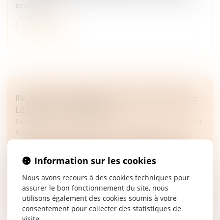
sociales de...
Lire la suite
INCAPACITÉ PERMANENTE PROFESSIONNELLE :
LES RÈGLES CHANGENT !
Droit du travail - Employeurs
/
Responsabilité accident du
travail
Dans le prolongement de la loi de financement de la
Sécurité sociale pour 2025, les nouvelles modalités
Information sur les cookies
d’indemnisation de l’incapacité permanente consécutive
Nous avons recours à des cookies techniques pour
à un accident du t...
assurer le bon fonctionnement du site, nous
Lire la suite
utilisons également des cookies soumis à votre
consentement pour collecter des statistiques de
visite.