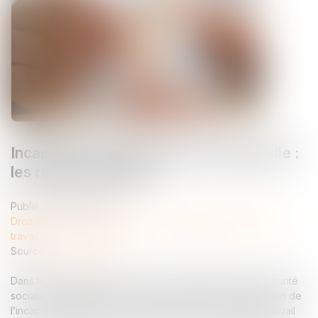
Incapacité permanente professionnelle :
les règles changent !
Publié le :
29/05/2026
Droit du travail - Employeurs
/
Responsabilité accident du
travail
Source :
www.weblex.fr
Dans le prolongement de la loi de financement de la Sécurité
sociale pour 2025, les nouvelles modalités d’indemnisation de
l’incapacité permanente consécutive à un accident du travail