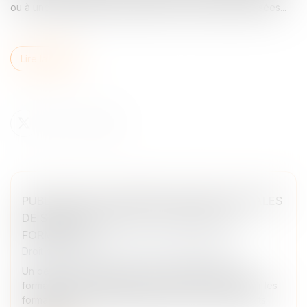
ou à une maladie professionnelle viennent d’être précisées...
Lire la suite
PUBLICITÉ DES CESSIONS DE PARTS SOCIALES
DE SOCIÉTÉS CIVILES : DE NOUVELLES
FORMALITÉS
Droit des sociétés
/
Transmission d’entreprise
Un décret n° 2026-340 du 30 avril 2026 relatif aux
formalités des entreprises vient entre autres modifier les
formalités entourant la publicité des cessions de parts