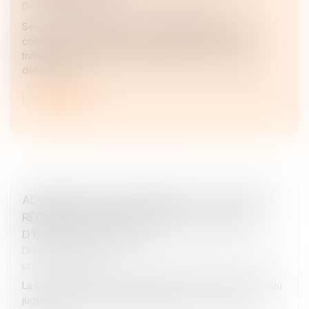
Droit des sociétés
/
Procédures collectives
Selon le groupe Altares, avec 18 986 procédures
collectives ouvertes depuis le début d’année, le 1er
trimestre se clôture sur une hausse de +6,4 % des
défaillances...
Lire la suite
ADMINISTRATEUR PROVISOIRE : LE JUGE DES
RÉFÉRÉS NE PEUT RÉVOQUER LE GÉRANT
D’UNE SOCIÉTÉ CIVILE
Droit des sociétés
/
Droit des sociétés commerciales et
professionnelles
La Cour de cassation rappelle les limites des pouvoirs du
juge des référés en matière de gestion des sociétés