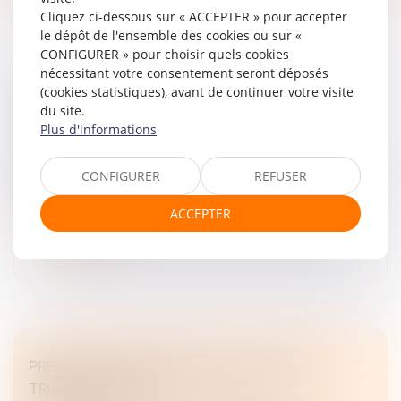
Cliquez ci-dessous sur « ACCEPTER » pour accepter
le dépôt de l'ensemble des cookies ou sur «
CONFIGURER » pour choisir quels cookies
nécessitant votre consentement seront déposés
MISTER IA LÈVE 10 MILLIONS D'EUROS POUR
(cookies statistiques), avant de continuer votre visite
du site.
SON DÉVELOPPEMENT
Plus d'informations
Droit des sociétés
/
Levées de fonds
Mister IA, leader français du conseil et de la formation en
CONFIGURER
REFUSER
IA générative, lève 10 millions d’euros pour accélérer son
développement...
ACCEPTER
Lire la suite
PRÈS DE 19.000 DÉFAILLANCES AU 1ER
TRIMESTRE 2026