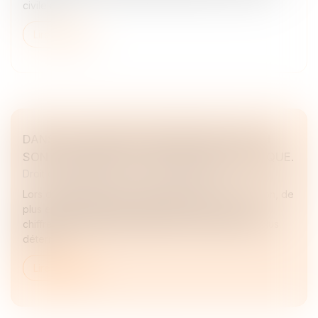
civiles...
Lire la suite
DANS LES FUSIONS-ACQUISITIONS, LES RH
SONT DEVENUES LE VRAI FACTEUR DE RISQUE.
Droit des sociétés
/
Fusions et acquisitions
Lors d’opérations de fusion-acquisition ou de scission, de
plus en plus fréquentes, l’attention se porte sur les
chiffres. Pourtant, les RH jouent un rôle de plus en plus
déterm...
Lire la suite