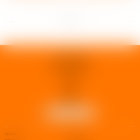
...
...
<<
<
6
7
8
9
10
11
12
>
>>
1 rue d'Enghien
33000 BORDEAUX
Tél :
05 37 02 15 30
NOUS LOCALISER
LE CABINET
L'ÉQUIPE