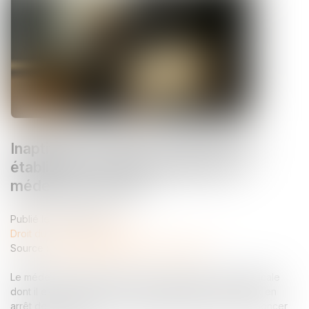
Inaptitude du salarié : peut-elle être
établie par une visite initiée par le
médecin du travail ?
Publié le :
20/05/2026
Droit du travail - Employeurs
Source :
entreprendre.service-public.gouv.fr
Le médecin du travail peut-il, à l’issue d’une visite médicale
dont il est à l’initiative, constater l’inaptitude d’un salarié en
arrêt de travail ? La Cour de cassation vient de se prononcer