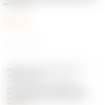
sur cette question...
Lire la suite
PRÈS DE 19.000 DÉFAILLANCES AU 1ER
TRIMESTRE 2026
Droit des sociétés
/
Procédures collectives
Selon le groupe Altares, avec 18 986 procédures
collectives ouvertes depuis le début d’année, le 1er
trimestre se clôture sur une hausse de +6,4 % des
défaillances...