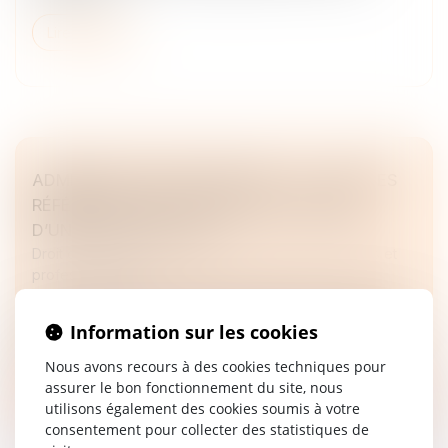
Lire la suite
ADMINISTRATEUR PROVISOIRE : LE JUGE DES
RÉFÉRÉS NE PEUT RÉVOQUER LE GÉRANT
D’UNE SOCIÉTÉ CIVILE
Droit des sociétés
/
Droit des sociétés commerciales et
professionnelles
La Cour de cassation rappelle les limites des pouvoirs du
juge des référés en matière de gestion des sociétés
Information sur les cookies
civiles...
Nous avons recours à des cookies techniques pour
assurer le bon fonctionnement du site, nous
Lire la suite
utilisons également des cookies soumis à votre
consentement pour collecter des statistiques de