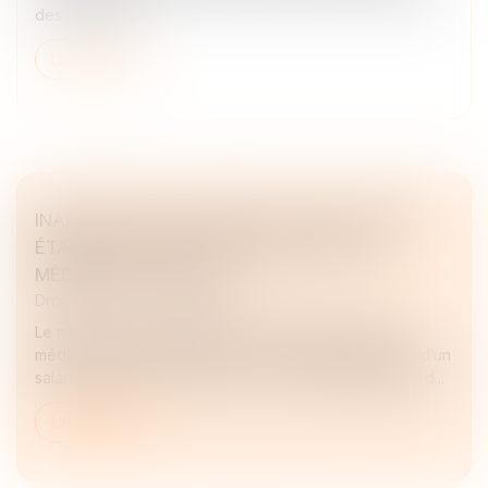
des notificatio...
Lire la suite
INAPTITUDE DU SALARIÉ : PEUT-ELLE ÊTRE
ÉTABLIE PAR UNE VISITE INITIÉE PAR LE
MÉDECIN DU TRAVAIL ?
Droit du travail - Employeurs
Le médecin du travail peut-il, à l’issue d’une visite
médicale dont il est à l’initiative, constater l’inaptitude d’un
salarié en arrêt de travail ? La Cour de cassation vient d...
Lire la suite