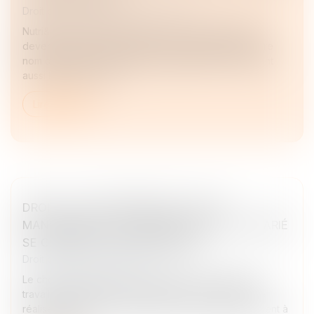
Droit des sociétés
/
Levées de fonds
Nutri&co a été fondé en 2017, avec pour objectif de
devenir le leader européen des nutraceutiques (autre
nom donné aux compléments alimentaires). Proposant
aussi bien de la spir...
Lire la suite
DROIT À LA DÉCONNEXION : PAS DE
MANQUEMENT DE L’EMPLOYEUR SI LE SALARIÉ
SE CONNECTE SPONTANÉMENT
Droit du travail - Employeurs
Le choix du salarié de se connecter à son poste de
travail pendant un arrêt de travail pour maladie et de
réaliser des actions ponctuelles en réponse notamment à