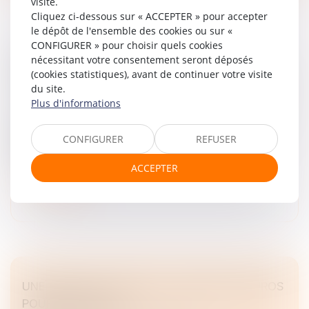
visite.
Cliquez ci-dessous sur « ACCEPTER » pour accepter
le dépôt de l'ensemble des cookies ou sur «
CONFIGURER » pour choisir quels cookies
DANS LES FUSIONS-ACQUISITIONS, LES RH
nécessitant votre consentement seront déposés
(cookies statistiques), avant de continuer votre visite
SONT DEVENUES LE VRAI FACTEUR DE RISQUE.
du site.
Droit des sociétés
/
Fusions et acquisitions
Plus d'informations
Lors d’opérations de fusion-acquisition ou de scission, de
plus en plus fréquentes, l’attention se porte sur les
CONFIGURER
REFUSER
chiffres. Pourtant, les RH jouent un rôle de plus en plus
déterm...
ACCEPTER
Lire la suite
UNE LEVÉE DE FONDS DE 4 MILLIONS D’EUROS
POUR NUTRI & CO