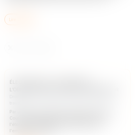
Lire la suite
ÉLECTIONS CSE : LES LIMITES DE
L’OBLIGATION DE LOYAUTÉ DE L’EMPLOYEUR
Droit du travail - Employeurs
/
Relation collectives au
travail
Par un arrêt du 10 juin 2026, la chambre sociale de la
Cour de cassation apporte d'utiles précisions sur
l'étendue de l'obligation de loyauté pesant sur
l'employeur lors de la n...