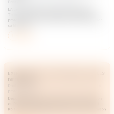
Droit des sociétés
/
Fusions et acquisitions
L’Arcep a été informée, samedi 6 juin par Bouygues
Telecom, Iliad (Free) et Orange, de la signature d’un
protocole d’accord avec Altice France pour lui racheter
sa filiale SFR,...
Lire la suite
EXTRAIT KBIS ET ATTESTATION RNE : QUELLES
DIFFÉRENCES ?
Droit des sociétés
/
Droit des sociétés commerciales et
professionnelles
Depuis l’effectivité de la loi Pacte en 2023 et la création
du RNE, les documents de référence que sont l’extrait
Kbis et l’attestation RNE peuvent être confondus en raison