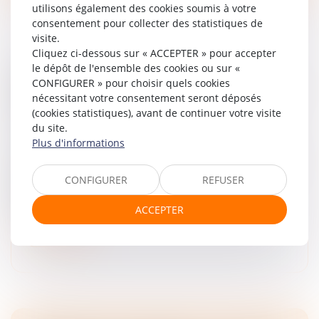
utilisons également des cookies soumis à votre
consentement pour collecter des statistiques de
visite.
Cliquez ci-dessous sur « ACCEPTER » pour accepter
le dépôt de l'ensemble des cookies ou sur «
UN EMPLOYEUR PEUT-IL LICENCIER UNE
CONFIGURER » pour choisir quels cookies
SALARIÉE QUI NE LUI A PAS INDIQUÉ QU'ELLE
nécessitant votre consentement seront déposés
ÉTAIT ENCEINTE ?
(cookies statistiques), avant de continuer votre visite
Droit du travail - Employeurs
/
Droit de la protection
du site.
sociale
Plus d'informations
Dans un arrêt rendu le 3 juin 2026, la Cour de cassation
se prononce sur le cas d’une salariée licenciée pour
CONFIGURER
REFUSER
avoir annoncé sa grossesse tardivement à son
employeur...
ACCEPTER
Lire la suite