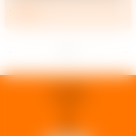
...
Lire la suite
...
...
<<
<
3
4
5
6
7
8
9
>
>>
1 rue d'Enghien
33000 BORDEAUX
Tél :
05 37 02 15 30