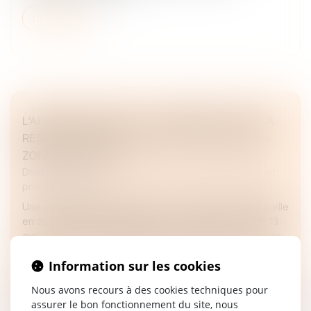
Lire la suite
L’AFFAIRE LAFARGE : UN TOURNANT POUR LA
RESPONSABILITÉ PÉNALE DES SOCIÉTÉS EN
ZONE DE CONFLIT
Droit des sociétés
/
Droit des sociétés commerciales et
professionnelles
Une condamnation inédite pour une entreprise industrielle
en zone de conflit international. Le jugement rendu le 13
avril 2026 par le tribunal judiciaire de Paris, 16e chambre
c...
Information sur les cookies
Lire la suite
Nous avons recours à des cookies techniques pour
assurer le bon fonctionnement du site, nous