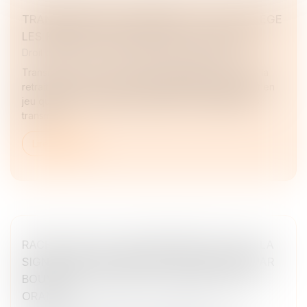
TRANSMISSION D’ENTREPRISE : L’ÉTAT ALLÈGE
LES RÈGLES POUR FACILITER LES REPRISES
Droit des sociétés
/
Transmission d’entreprise
Transmission. Près de 500 000 dirigeants partiront à la
retraite au cours des dix prochaines années, mettant en
jeu quelque trois millions d’emplois. Pour fluidifier les
transmi...
Lire la suite
RACHAT DE SFR : L’ARCEP PREND ACTE DE LA
SIGNATURE D’UN PROTOCOLE D’ACCORD PAR
BOUYGUES TELECOM, LE GROUPE ILIAD ET
ORANGE