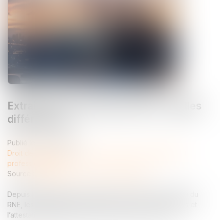
Extrait Kbis et attestation RNE : quelles
différences ?
Publié le :
17/06/2026
Droit des sociétés
/
Droit des sociétés commerciales et
professionnelles
Source :
entreprendre.service-public.gouv.fr
Depuis l’effectivité de la loi Pacte en 2023 et la création du
RNE, les documents de référence que sont l’extrait Kbis et
l’attestation RNE peuvent être confondus en raison ...