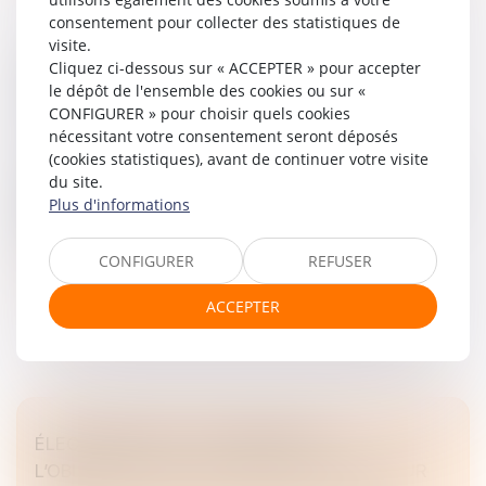
consentement pour collecter des statistiques de
visite.
LA DURÉE DES ARRÊTS DE TRAVAIL SERA
Cliquez ci-dessous sur « ACCEPTER » pour accepter
le dépôt de l'ensemble des cookies ou sur «
PLAFONNÉE À PARTIR DU 1ER SEPTEMBRE
CONFIGURER » pour choisir quels cookies
Droit du travail - Employeurs
/
Droit de la protection
nécessitant votre consentement seront déposés
sociale
(cookies statistiques), avant de continuer votre visite
décret du 12 juin 2026 crée l’article R.162-1-7-1 au code
du site.
de la sécurité sociale qui limite la durée des arrêts et des
Plus d'informations
prolongations prescrits à compter du 1er septembre
2026...
CONFIGURER
REFUSER
Lire la suite
ACCEPTER
ÉLECTIONS CSE : LES LIMITES DE
L’OBLIGATION DE LOYAUTÉ DE L’EMPLOYEUR