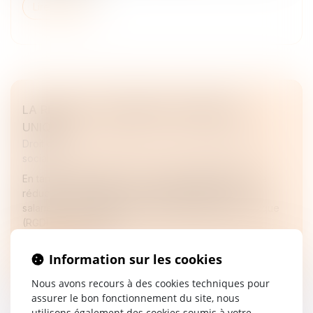
Lire la suite
LA RÉDUCTION GÉNÉRALE DÉGRESSIVE
UNIQUE
Droit du travail - Employeurs
/
Droit de la protection
sociale
En tant qu'employeur, vous pouvez bénéficier d'une
réduction de charges sur les rémunérations de vos
salariés : c'est la réduction générale dégressive unique
(RGDU) des cotisati...
Lire la suite
Information sur les cookies
Nous avons recours à des cookies techniques pour
assurer le bon fonctionnement du site, nous
utilisons également des cookies soumis à votre