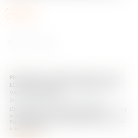
Lire la suite
PROCÉDURE DE « RESCRIT VALEUR » : POUR
LES PME, LE SILENCE DE L’ADMINISTRATION
VAUT ACCEPTATION
Droit des sociétés
/
Transmission d’entreprise
L'absence de réponse expresse dans un délai de 6 mois
à la demande de rescrit vaut accord tacite de
l'administration sur la valeur proposée par le demandeur
dirigeant de PME...