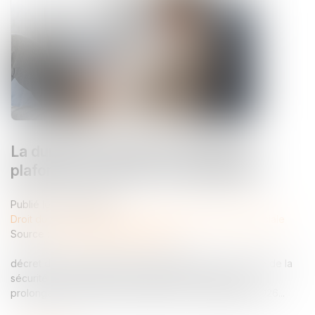
La durée des arrêts de travail sera
plafonnée à partir du 1er septembre
Publié le :
26/06/2026
Droit du travail - Employeurs
/
Droit de la protection sociale
Source :
www.service-public.gouv.fr
décret du 12 juin 2026 crée l’article R.162-1-7-1 au code de la
sécurité sociale qui limite la durée des arrêts et des
prolongations prescrits à compter du 1er septembre 2026...