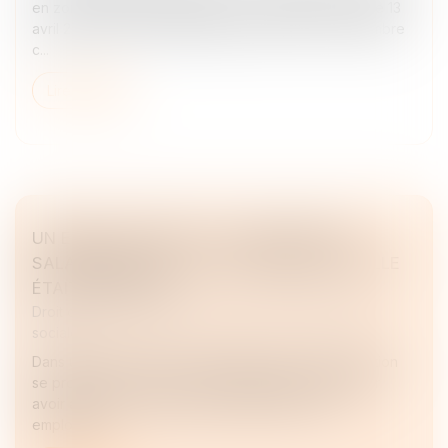
en zone de conflit international. Le jugement rendu le 13
avril 2026 par le tribunal judiciaire de Paris, 16e chambre
c...
Lire la suite
UN EMPLOYEUR PEUT-IL LICENCIER UNE
SALARIÉE QUI NE LUI A PAS INDIQUÉ QU'ELLE
ÉTAIT ENCEINTE ?
Droit du travail - Employeurs
/
Droit de la protection
sociale
Dans un arrêt rendu le 3 juin 2026, la Cour de cassation
se prononce sur le cas d’une salariée licenciée pour
avoir annoncé sa grossesse tardivement à son
employeur...