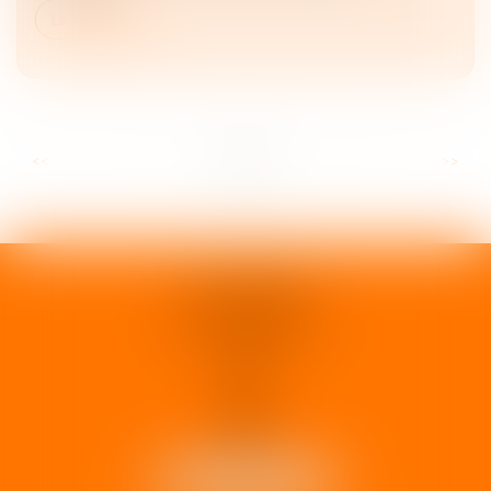
Lire la suite
...
...
<<
<
2
3
4
5
6
7
8
>
>>
1 rue d'Enghien
33000 BORDEAUX
Tél :
05 37 02 15 30
NOUS LOCALISER