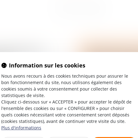
MANQUEMENT DE
INAPTITUDE DU SA
ECTE
UNE VISITE INITIÉ
Information sur les cookies
Droit du travail - Emp
Nous avons recours à des cookies techniques pour assurer le
Le médecin du travail p
bon fonctionnement du site, nous utilisons également des
à l’initiative, constate
e de travail pendant
cookies soumis à votre consentement pour collecter des
Cour de cassation vient
des actions
statistiques de visite.
atio...
Cliquez ci-dessous sur « ACCEPTER » pour accepter le dépôt de
l'ensemble des cookies ou sur « CONFIGURER » pour choisir
Lire la suite
quels cookies nécessitant votre consentement seront déposés
(cookies statistiques), avant de continuer votre visite du site.
Plus d'informations