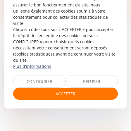
assurer le bon fonctionnement du site, nous
Lire la suite
utilisons également des cookies soumis à votre
consentement pour collecter des statistiques de
visite.
Cliquez ci-dessous sur « ACCEPTER » pour accepter
le dépôt de l'ensemble des cookies ou sur «
CONFIGURER » pour choisir quels cookies
nécessitant votre consentement seront déposés
COTISATION AGS AU 1ER JANVIER 2025
(cookies statistiques), avant de continuer votre visite
Droit du travail - Employeurs
/
Droit de la protection
du site.
sociale
Plus d'informations
Compte tenu de l’augmentation du nombre de
défaillances d’entreprises et de interventions du régime
CONFIGURER
REFUSER
de garantie des salaires sur l’année 2024, le Conseil
d’administration de l’A...
ACCEPTER
Lire la suite