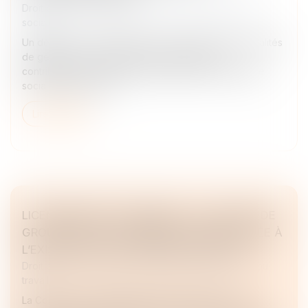
Droit du travail - Employeurs
/
Droit de la protection
sociale
Un décret du 8 avril 2026 est venu préciser les modalités
de gestion, de contrôle et de versement des
contributions conventionnelles destinées au dialogue
social et à la formati...
Lire la suite
LICENCIEMENT ÉCONOMIQUE : LA NOTION DE
GROUPE DE RECLASSEMENT SUBORDONNÉE À
L’EXISTENCE D’UN CONTRÔLE EFFECTIF
Droit du travail - Employeurs
/
Relation individuelles au
travail
La Cour de cassation rappelle les critères stricts