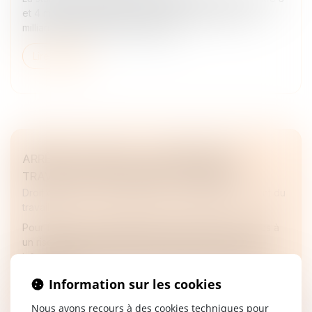
et 4 milliards de dollars et être valorisée jusqu'à 50
milliards de dollars, selon Reuters...
Lire la suite
ARRÊTS DE TRAVAIL : LA MÉDECINE DU
TRAVAIL MIEUX INFORMÉE ? | WEBLEX
Droit du travail - Employeurs
/
Responsabilité accident du
travail
Pour faciliter l’accompagnement des salariés exposés à
un risque de désinsertion professionnelle, certaines
informations relatives aux arrêts de travail peuvent être
transmises...
Information sur les cookies
Lire la suite
Nous avons recours à des cookies techniques pour