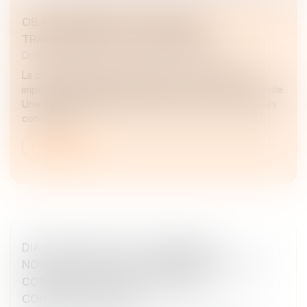
OBJECTIF REPRISE : FACILITER LA
TRANSMISSION DES ENTREPRISES
Droit des sociétés
/
Transmission d’entreprise
La prochaine décennie devrait voir un nombre très
important de dirigeants d’entreprises prendre leur retraite.
Une inquiétude existe quant à la reprise des entreprises
concernée...
Lire la suite
DIALOGUE SOCIAL ET FORMATION :
NOUVELLES RÈGLES DE VERSEMENT ET DE
CONTRÔLE DES CONTRIBUTIONS
CONVENTIONNELLES