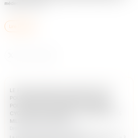
médecine du travail...
Lire la suite
LE FONDS CHINOIS SOUTENU PAR L'ÉTAT
POUR LES SEMI-CONDUCTEURS EST EN
POURPARLERS POUR DIRIGER LE PREMIER
CYCLE DE FINANCEMENT DE DEEPSEEK À 45
MILLIARDS DE DOLLARS.
Droit des sociétés
/
Levées de fonds
La startup en intelligence artificielle pourrait lever entre 3