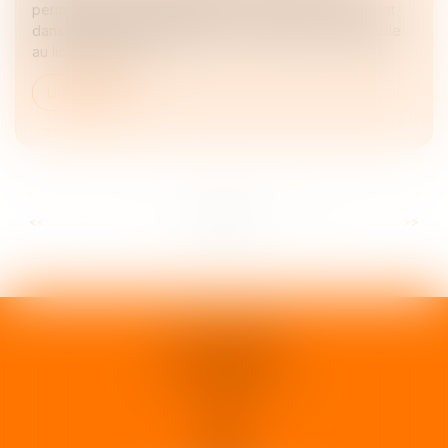
permettant de caractériser un groupe de reclassement
dans le cadre de l’obligation de reclassement préalable
au licenciement é...
Lire la suite
...
...
<<
<
7
8
9
10
11
12
13
>
>>
1 rue d'Enghien
33000 BORDEAUX
Tél :
05 37 02 15 30