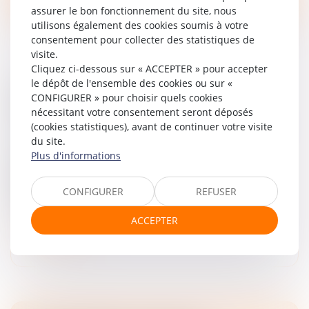
assurer le bon fonctionnement du site, nous
utilisons également des cookies soumis à votre
consentement pour collecter des statistiques de
visite.
Cliquez ci-dessous sur « ACCEPTER » pour accepter
le dépôt de l'ensemble des cookies ou sur «
NOUVELLES CONDITIONS D'ACCÈS AU
CONFIGURER » pour choisir quels cookies
REGISTRE DES BÉNÉFICIAIRES EFFECTIFS
nécessitant votre consentement seront déposés
Droit des sociétés
/
Droit des sociétés commerciales et
(cookies statistiques), avant de continuer votre visite
professionnelles
du site.
Plus d'informations
Depuis le 31 juillet 2024, l’accès au Registre des
bénéficiaires effectifs (RBE) est limité aux personnes
justifiant d’un intérêt légitime. La loi du 30 avril 2025,
CONFIGURER
REFUSER
complétée pa...
ACCEPTER
Lire la suite