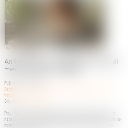
Arrêts de travail : la médecine du travail
mieux informée ? | Weblex
Publié le :
14/05/2026
Droit du travail - Employeurs
/
Responsabilité accident du
travail
Source :
www.weblex.fr
Pour faciliter l’accompagnement des salariés exposés à un
risque de désinsertion professionnelle, certaines informations
relatives aux arrêts de travail peuvent être transmises à la