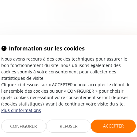
Information sur les cookies
ENT PRÉPARER
OBJECTIF REPRISE
Nous avons recours à des cookies techniques pour assurer le
bon fonctionnement du site, nous utilisons également des
ÉTÉ ?
ENTREPRISES
cookies soumis à votre consentement pour collecter des
Droit des sociétés
/
Tr
statistiques de visite.
portante dans la vie
La prochaine décennie
Cliquez ci-dessous sur « ACCEPTER » pour accepter le dépôt de
l'ensemble des cookies ou sur « CONFIGURER » pour choisir
raite, d’un
dirigeants d’entrepris
quels cookies nécessitant votre consentement seront déposés
on...
quant à la reprise des
(cookies statistiques), avant de continuer votre visite du site.
Plus d'informations
Lire la suite
ACCEPTER
CONFIGURER
REFUSER