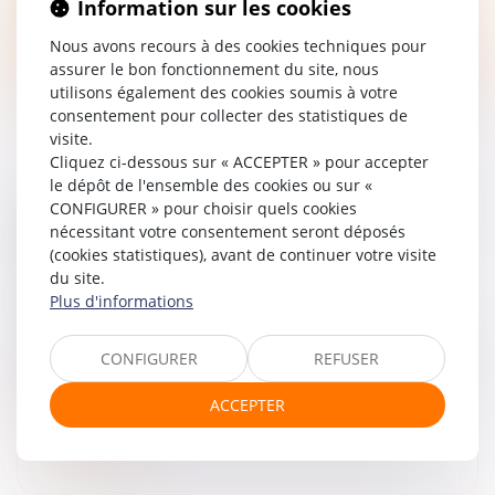
Information sur les cookies
Lire la suite
Nous avons recours à des cookies techniques pour
assurer le bon fonctionnement du site, nous
utilisons également des cookies soumis à votre
consentement pour collecter des statistiques de
visite.
Cliquez ci-dessous sur « ACCEPTER » pour accepter
le dépôt de l'ensemble des cookies ou sur «
LEVÉE DE FONDS RECORD POUR LA START-UP
CONFIGURER » pour choisir quels cookies
nécessitant votre consentement seront déposés
DE MIRA MURATI, L'EX-EMPLOYÉE VEDETTE
(cookies statistiques), avant de continuer votre visite
D'OPENAI
du site.
Droit des sociétés
/
Levées de fonds
Plus d'informations
Thinking Machines n’a ni produit, ni feuille de route, ni
véritable site Web. Pourtant, à peine quatre mois après
CONFIGURER
REFUSER
son lancement, la start-up américaine, que Meta et Apple
ont ré...
ACCEPTER
Lire la suite