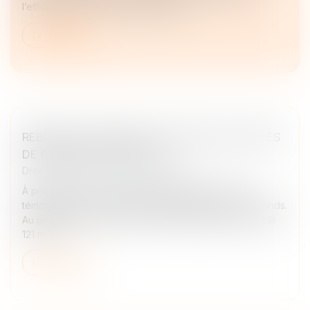
l’efficacité des centres de données...
Lire la suite
REBOND EN TROMPE-L'OEIL POUR LES LEVÉES
DE FONDS DES START-UP
Droit des sociétés
/
Levées de fonds
À première vue, les chiffres semblent très positifs,
témoignant d’un rebond tant espéré des levées de fonds.
Au premier trimestre, les start-up mondiales ont recueilli
121 milli...
Lire la suite