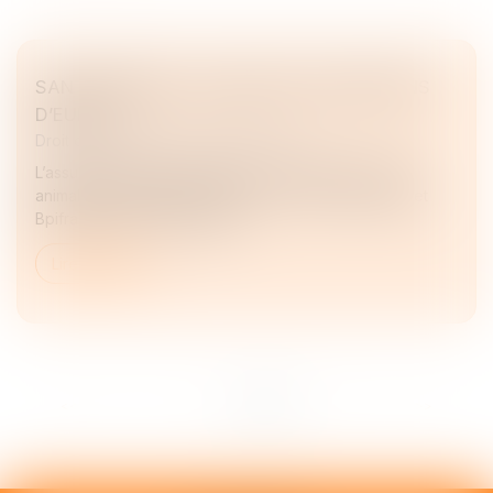
SANTÉ ANIMALE : DALMA LÈVE 20 MILLIONS
D’EUROS
Droit des sociétés
/
Levées de fonds
L’assurtech Dalma, positionnée sur l’assurance santé
animale, lève 20 millions d’euros en série B. Breega et
Bpifrance entrent au capital...
Lire la suite
<<
<
1
2
3
4
5
6
>
>>