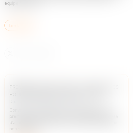
équipe fondatrice...
Lire la suite
PREMIÈRE LEVÉE DE FONDS : 10 POINTS CLÉS
POUR CONVAINCRE LES INVESTISSEURS
Droit des sociétés
/
Levées de fonds
Convaincre des investisseurs de s'engager dans un
premier tour de table est un exercice difficile. En phase
d’amorçage, les startups doivent faire la démonstration
non seulement...