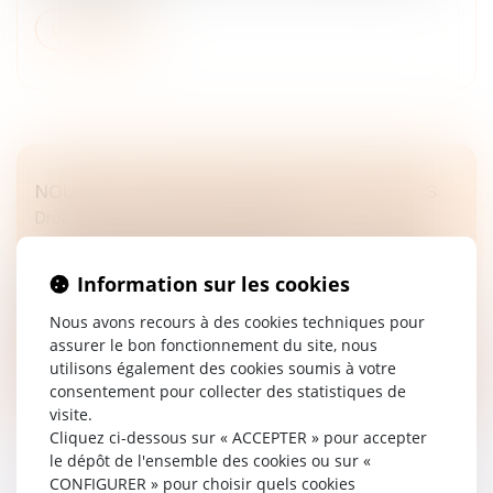
Lire la suite
NOUVELLE LEVÉE DE FONDS POUR NEOVACS
Droit des sociétés
/
Levées de fonds
La société de biotechnologie, Neovacs, qui conduit une
double activité de R&D et d’investissement a annoncé
Information sur les cookies
une nouvelle levée de fonds de 1,2 million d’euros par
l’émission d’O...
Nous avons recours à des cookies techniques pour
assurer le bon fonctionnement du site, nous
Lire la suite
utilisons également des cookies soumis à votre
consentement pour collecter des statistiques de
visite.
Cliquez ci-dessous sur « ACCEPTER » pour accepter
le dépôt de l'ensemble des cookies ou sur «
CONFIGURER » pour choisir quels cookies