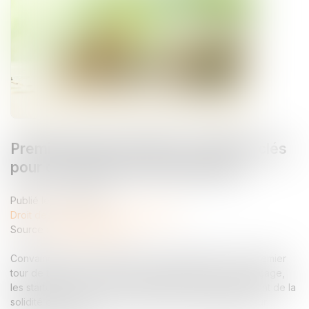
Première levée de fonds : 10 points clés
pour convaincre les investisseurs
Publié le :
23/05/2025
Droit des sociétés
/
Levées de fonds
Source :
www.tgs-france.fr
Convaincre des investisseurs de s'engager dans un premier
tour de table est un exercice difficile. En phase d’amorçage,
les startups doivent faire la démonstration non seulement de la
solidité de leur projet, mais aussi de la crédibilité de leur