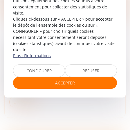
utilisons également des cookies soumis à votre
consentement pour collecter des statistiques de
Lire la suite
visite.
Cliquez ci-dessous sur « ACCEPTER » pour accepter
le dépôt de l'ensemble des cookies ou sur «
CONFIGURER » pour choisir quels cookies
nécessitant votre consentement seront déposés
(cookies statistiques), avant de continuer votre visite
HEXANA LÈVE 25 MILLIONS D'EUROS POUR
du site.
Plus d'informations
FINANCER SON PROJET DE SMR
Droit des sociétés
/
Levées de fonds
CONFIGURER
REFUSER
La jeune pousse Hexana, essaimée du CEA, a convaincu
des investisseurs publics et privés à travers une levée de
ACCEPTER
fonds record de soutenir les travaux de conception de
son petit r...
Lire la suite