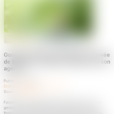
Google soutient Fazeshift dans une levée
de fonds de 4 millions de dollars pour son
agent IA
Publié le :
17/01/2025
Droit des sociétés
/
Levées de fonds
Source :
lesnews.ca
Fazeshift, un agent d’intelligence artificielle (IA) axé sur la
gestion des comptes clients, vient de boucler un tour de
financement de 4 millions de dollars. Cette levée de fonds,