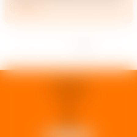
Lire la suite
<<
<
1
2
3
4
5
6
>
>>
1 rue d'Enghien
33000 BORDEAUX
Tél :
05 37 02 15 30
NOUS LOCALISER