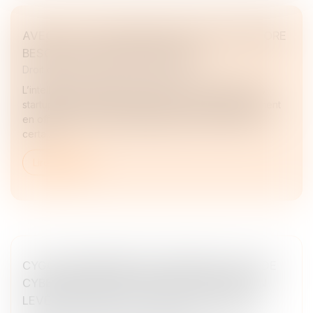
AVEC L’IA, LES STARTUPS ONT-ELLES ENCORE
BESOIN DE LEVER DES FONDS ?
Droit des sociétés
/
Levées de fonds
L’intelligence artificielle révolutionne la société et les
startups, loin de faire exception, y participent largement
en offrant de nouvelles opportunités. A tel point que
certa...
Lire la suite
CYGO ENTREPRENEURS, PREMIER STUDIO DE
CYBERSÉCURITÉ EN EUROPE, ANNONCE EN
LEVÉE DE FONDS DE 5 MILLIONS D'EUROS