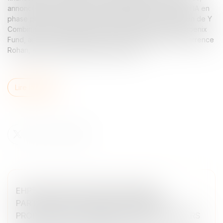
annoncée mardi (7 janvier), a été dirigée par le fonds d’IA en
phase précoce de Google, Gradient, et a reçu le soutien de Y
Combinator, Wayfinder, Pioneer Fund, Ritual Capital, Phoenix
Fund, ainsi que d’investisseurs providentiels tels que Terrence
Rohan, Kulveer Taggar et Rich Aberman...
Lire la suite
EHP² LANCE UNE LEVÉE DE FONDS
PARTICIPATIVE POUR CONCEVOIR DES
PROPULSEURS HYBRIDES DE DRONES LÉGERS