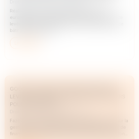
Droit des sociétés
/
Levées de fonds
Réalisée auprès de figures majeures de la tech
européenne et de grandes institutions bancaires, cette
levée de fonds va permettre à CyGO Entrepreneurs de
bâtir le premier ventur...
Lire la suite
GOOGLE SOUTIENT FAZESHIFT DANS UNE
LEVÉE DE FONDS DE 4 MILLIONS DE DOLLARS
POUR SON AGENT IA
Droit des sociétés
/
Levées de fonds
Fazeshift, un agent d’intelligence artificielle (IA) axé sur la
gestion des comptes clients, vient de boucler un tour de
financement de 4 millions de dollars. Cette levée de fon...