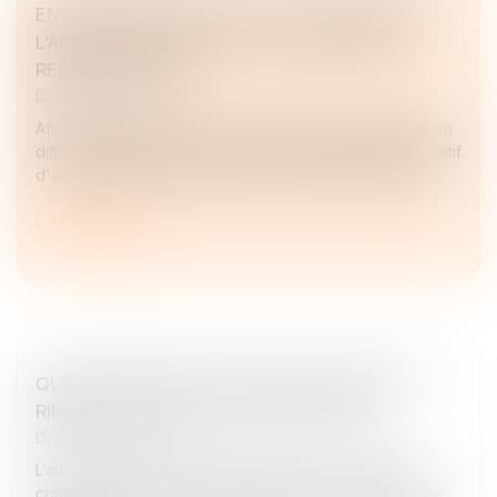
ENTREPRISES EN DIFFICULTÉ : BÉNÉFICIEZ DE
L’ACTIVITÉ PARTIELLE DE LONGUE DURÉE
REBOND (APLD-R)
Droit des sociétés
Afin de protéger l’emploi des salariés des entreprises en
difficulté, la loi de finances pour 2025 introduit le dispositif
d'activité partielle de longue durée rebond (APLD-R)....
Lire la suite
QUAND MARIAGE ET DROIT DES SOCIÉTÉS
RIMENT AVEC ASSOCIATION FORCÉE !
Droit des sociétés
L’article 1832-2 du Code civil permet, sous certaines
conditions, au conjoint d’un époux marié sous le régime