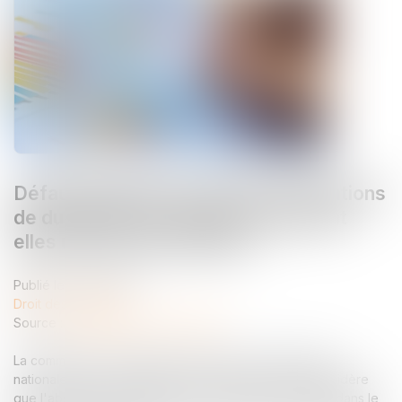
Défaut d'établissement des informations
de durabilité : les sociétés encourent
elles une sanction pénale ?
Publié le :
11/02/2025
Droit des sociétés
Source :
formation.lefebvre-dalloz.fr
La commission des études juridiques de la Compagnie
nationale des commissaires aux comptes (CNCC) considère
que l'absence d'informations en matière de durabilité dans le