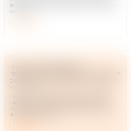
de la communauté qui a utilisé des biens communs pour
réaliser un a...
Lire la suite
DÉFAUT D'ÉTABLISSEMENT DES
INFORMATIONS DE DURABILITÉ : LES SOCIÉTÉS
ENCOURENT ELLES UNE SANCTION PÉNALE ?
Droit des sociétés
La commission des études juridiques de la Compagnie
nationale des commissaires aux comptes (CNCC)
considère que l'absence d'informations en matière de
durabilité dans le rapport...
Lire la suite