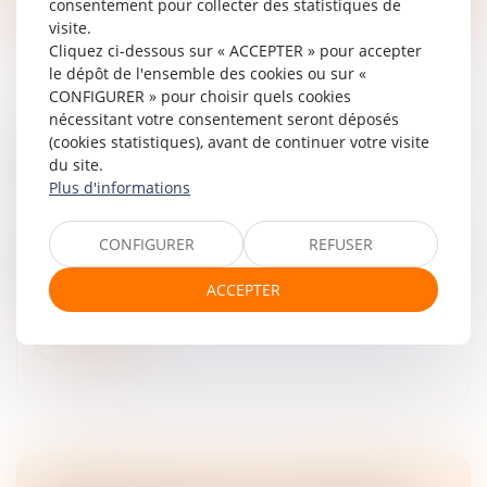
consentement pour collecter des statistiques de
visite.
Cliquez ci-dessous sur « ACCEPTER » pour accepter
le dépôt de l'ensemble des cookies ou sur «
CONFIGURER » pour choisir quels cookies
nécessitant votre consentement seront déposés
(cookies statistiques), avant de continuer votre visite
DISPOSITIF D'ACTIVITÉ PARTIELLE DE LONGUE
du site.
DURÉE REBOND
Plus d'informations
Droit des sociétés
Le décret n° 2025-338 du 14 avril 2025 précise les
CONFIGURER
REFUSER
modalités d’application du dispositif d’activité partielle de
longue durée rebond (APLD-R) prévu à l’article 193 de la
ACCEPTER
loi n°...
Lire la suite