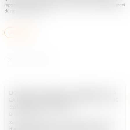
rapport de gestion n'équivaut pas à l'absence d'établissement
du rapport de gestion...
Lire la suite
LIQUIDATION JUDICIAIRE : L’INDEMNITÉ LIÉE À
LA RÉSIDENCE PRINCIPALE ÉCHAPPE AU GAGE
COMMUN DES CRÉANCIERS
Droit des sociétés
Selon l’article L.526-1 du Code de commerce, les droits
d’une personne physique immatriculée au registre