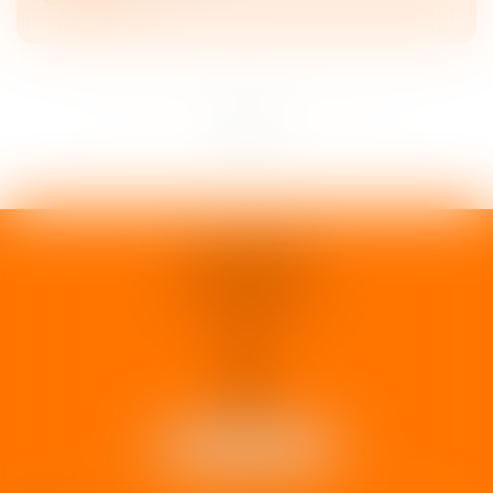
<<
<
1
2
3
>
>>
1 rue d'Enghien
33000 BORDEAUX
Tél :
05 37 02 15 30
NOUS LOCALISER